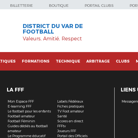
BILLETTERIE
BOUTIQUE
PORTAIL CLUBS
PORT
DISTRICT DU VAR DE
FOOTBALL
Valeurs, Amitié, Respect
TIQUES
FORMATIONS
TECHNIQUE
ARBITRAGE
CLUBS
LA FFF
LIENS
Mon Espace FFF
Labels Fédéraux
Messageri
E-learning FFF
Fiches pratiques
Le football pour les enfants
TV Foot amateur
Football amateur
Santé
Football Féminin
Scores en direct
Guides dédiés au football
FFFtv
amateur
Joueurs FFF
Le Programme éducatif
Portail des Officiels